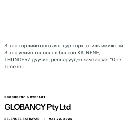
3 өөр төрлийн өнгө аяс, дүр төрх, стиль имижтэй
3 өөр үеийн төлөөлөл болсон KA, NENE,
THUNDERZ дуучин, реппэрүүд-н хамтарсан “One
Time in…
БОЛОВСРОЛ & СУРГАЛТ
GLOBANCY Pty Ltd
SELENGEE BATBAYAR
MAY 22, 2025