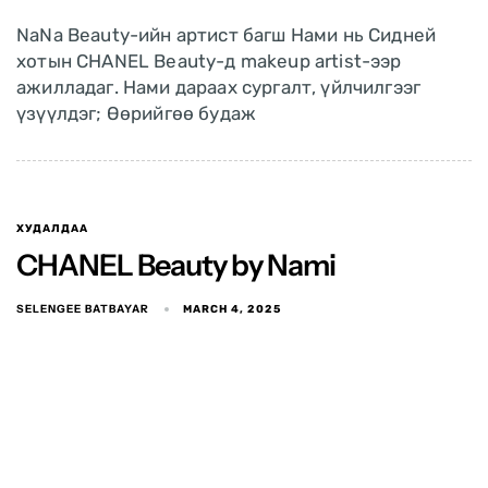
NaNa Beauty-ийн артист багш Нами нь Сидней
хотын CHANEL Beauty-д makeup artist-ээр
ажилладаг. Нами дараах сургалт, үйлчилгээг
үзүүлдэг; Өөрийгөө будаж
ХУДАЛДАА
CHANEL Beauty by Nami
SELENGEE BATBAYAR
MARCH 4, 2025