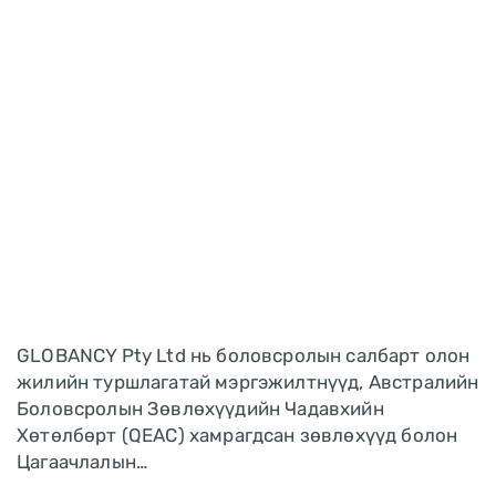
GLOBANCY Pty Ltd нь боловсролын салбарт олон
жилийн туршлагатай мэргэжилтнүүд, Австралийн
Боловсролын Зөвлөхүүдийн Чадавхийн
Хөтөлбөрт (QEAC) хамрагдсан зөвлөхүүд болон
Цагаачлалын…