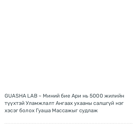
GUASHA LAB ~ Миний бие Ари нь 5000 жилийн
түүхтэй Уламжлалт Ангаах ухааны салшгүй нэг
хэсэг болох Гуаша Mассажыг судлаж