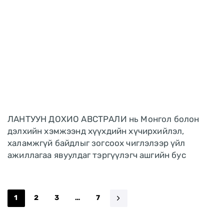
ЛАНТУУН ДОХИО АВСТРАЛИ нь Монгол болон
дэлхийн хэмжээнд хүүхдийн хүчирхийлэл,
халамжгүй байдлыг зогсоох чиглэлээр үйл
ажиллагаа явуулдаг тэргүүлэгч ашгийн бус
1
2
3
…
7