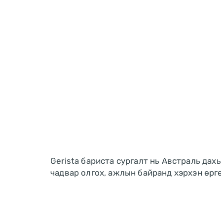
Gerista бариста сургалт нь Австраль да
чадвар олгох, ажлын байранд хэрхэн өргө