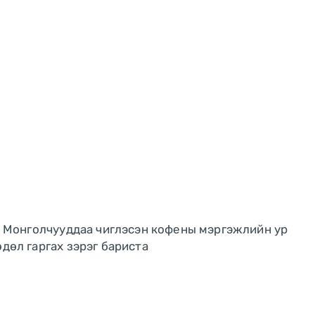
хь Монголчууддаа чиглэсэн кофены мэргэжлийн ур
дөл гаргах зэрэг бариста