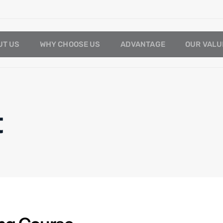
UT US
WHY CHOOSE US
ADVANTAGE
OUR VALU
t